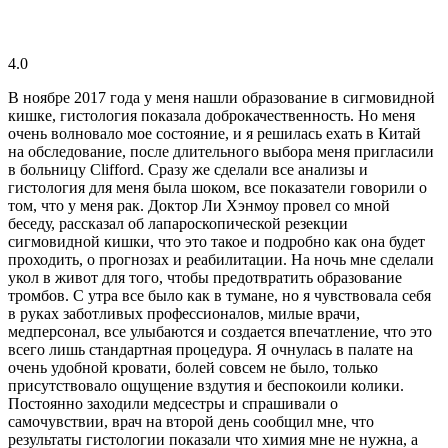
4.0
В ноябре 2017 года у меня нашли образование в сигмовидной
кишке, гистология показала доброкачественность. Но меня
очень волновало мое состояние, и я решилась ехать в Китай
на обследование, после длительного выбора меня пригласили
в больницу Clifford. Сразу же сделали все анализы и
гистология для меня была шоком, все показатели говорили о
том, что у меня рак. Доктор Ли Хэнмоу провел со мной
беседу, рассказал об лапароскопической резекции
сигмовидной кишки, что это такое и подробно как она будет
проходить, о прогнозах и реабилитации. На ночь мне сделали
укол в живот для того, чтобы предотвратить образование
тромбов. С утра все было как в тумане, но я чувствовала себя
в руках заботливых профессионалов, милые врачи,
медперсонал, все улыбаются и создается впечатление, что это
всего лишь стандартная процедура. Я очнулась в палате на
очень удобной кровати, болей совсем не было, только
присутствовало ощущение вздутия и беспокоили колики.
Постоянно заходили медсестры и спрашивали о
самочувствии, врач на второй день сообщил мне, что
результаты гистологии показали что химия мне не нужна, а