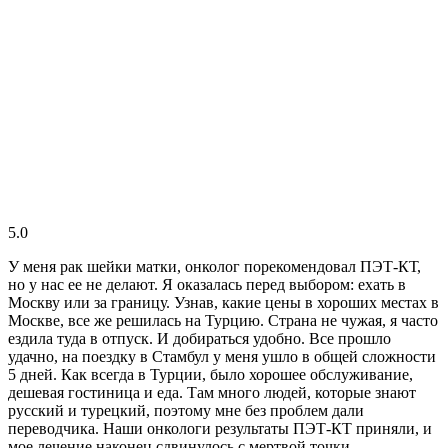
5.0
У меня рак шейки матки, онколог порекомендовал ПЭТ-КТ,
но у нас ее не делают. Я оказалась перед выбором: ехать в
Москву или за границу. Узнав, какие цены в хороших местах в
Москве, все же решилась на Турцию. Страна не чужая, я часто
ездила туда в отпуск. И добираться удобно. Все прошло
удачно, на поездку в Стамбул у меня ушло в общей сложности
5 дней. Как всегда в Турции, было хорошее обслуживание,
дешевая гостиница и еда. Там много людей, которые знают
русский и турецкий, поэтому мне без проблем дали
переводчика. Наши онкологи результаты ПЭТ-КТ приняли, и
мое лечение наконец сдвинулось с мертвой точки.