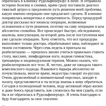
обратилась в клинику Рудольфинерхаус в Вене. Я отправила
историю болезни и снимки, врачи сразу поставили диагноз
тяжелый артроз и предложили путь решения моей проблемы,
какую именно операцию они предлагают сделать. В клинике
понравилась конкретика и оперативность. Перед процедурой
доктор рассказал все нюансы операции, возможные
осложнения и пути решения, поэтому на саму операцию я шла
абсолютно спокойна. Все происходит быстро, обследование,
анализы, консультация, на второй день после поступления мне
уже сделали операцию. Хочу отметить, что все процедуры
выполняют только доктора, обрабатывают швы, наблюдают за
твоим состоянием. Через семь недель я приехала на
реабилитацию — пришлось заново учиться правильно ставить
стопу, массажи, лимфодренаж ноги, водная гимнастика,
тренажеры и индивидуальная терапия. Можно сказать, что
реабилитировали все тело. Я, честно, даже не ожидала такого
комплексного подхода. Языкового барьера абсолютно не
почувствовала, многие врачи, медсестры говорят по-русски.
Очень дружелюбный и внимательный персонал, заходят в
палату, представляются и ты всегда знаешь к кому обратиться.
Сегодня я полноценный человек, веду активный образ жизни
и даже боюсь представить, как сложилась бы моя судьба, если
бы я не обратилась в Рудольфинерхаус. Я очень благодарю и
буду благодарить за свое спасение.