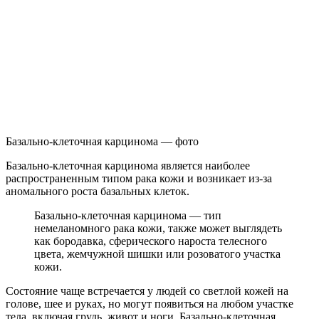
Базально-клеточная карцинома — фото
Базально-клеточная карцинома является наиболее
распространенным типом рака кожи и возникает из-за
аномального роста базальных клеток.
Базально-клеточная карцинома — тип
немеланомного рака кожи, также может выглядеть
как бородавка, сферического нароста телесного
цвета, жемчужной шишки или розоватого участка
кожи.
Состояние чаще встречается у людей со светлой кожей на
голове, шее и руках, но могут появиться на любом участке
тела, включая грудь, живот и ноги. Базально-клеточная