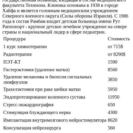
факультета Техниона. Клиника основана в 1938 в городе
Хайфа и является головным медицинским учреждением
Северного военного округа (Силы обороны Израиля). С 1986
года в состав Рамбам входит детская больница имени Рут
Раппопорт - крупное детское лечебное учреждение на севере
страны и национальный лидер в сфере педиатрии.
Процедура
Стоимость
1 курс химиотерапии
от 715$
Радиотерапия
от 8290$
ПЭТ-КТ
1590
Гистерэктомия (удаление матки)
8560
Удаление меланомы и биопсия сигнальных
3850
лимфоузлов
Трахелэктомия при раке шейки матки
5950
Эндопротезирование коленного сустава
11950
Стресс-эхокардиография
650
Стимуляция блуждающего нерва
4300
Имплантация внутримозгового нейростимулятора
8620
Консультация нейрохирурга
560