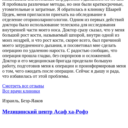
Я пробовала различные методы, но они были краткосрочные,
утомительные и затратные. Я обратилась в клинику Шаарей
Цедек, меня пригласили приехать на обследование в
отделение оториноларингологии. Одним из первых действий
доктора было использование телескопа для исследования
внутренней части моего носа. Доктор сразу сказал, что у меня
большой рост кости, называемый шпорой, внутри одной из
моих ноздрей, и что рост кости, скорее всего, был причиной
моего затрудненного дыхания, и посоветовал мне сделать
операцию по удалению нароста. С радостью сообщаю, что
операция прошла гладко, без сюрпризов и осложнений.
Доктор и его медицинская бригада проделали большую
работу, подготовив меня к операции и проинформировав меня
о том, чего ожидать после операции. Сейчас я дышу и рада,
что избавилась от этой проблемы.
Смотреть все отзывы
Все врачи клиники
Израиль, Беэр-Яаков
Медицинский центр Асаф ха-Рофэ