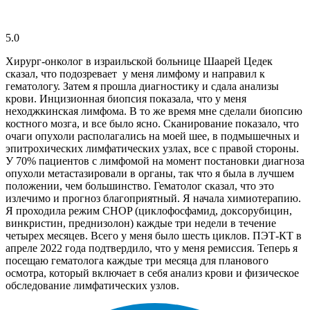
5.0
Хирург-онколог в израильской больнице Шаарей Цедек
сказал, что подозревает у меня лимфому и направил к
гематологу. Затем я прошла диагностику и сдала анализы
крови. Инцизионная биопсия показала, что у меня
неходжкинская лимфома. В то же время мне сделали биопсию
костного мозга, и все было ясно. Сканирование показало, что
очаги опухоли располагались на моей шее, в подмышечных и
эпитрохических лимфатических узлах, все с правой стороны.
У 70% пациентов с лимфомой на момент постановки диагноза
опухоли метастазировали в органы, так что я была в лучшем
положении, чем большинство. Гематолог сказал, что это
излечимо и прогноз благоприятный. Я начала химиотерапию.
Я проходила режим CHOP (циклофосфамид, доксорубицин,
винкристин, преднизолон) каждые три недели в течение
четырех месяцев. Всего у меня было шесть циклов. ПЭТ-КТ в
апреле 2022 года подтвердило, что у меня ремиссия. Теперь я
посещаю гематолога каждые три месяца для планового
осмотра, который включает в себя анализ крови и физическое
обследование лимфатических узлов.