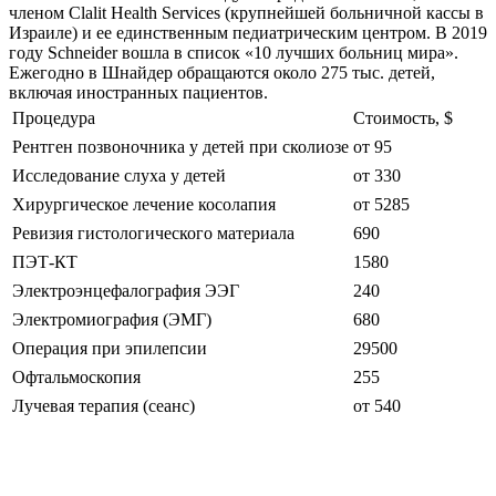
членом Clalit Health Services (крупнейшей больничной кассы в
Израиле) и ее единственным педиатрическим центром. В 2019
году Schneider вошла в список «10 лучших больниц мира».
Ежегодно в Шнайдер обращаются около 275 тыс. детей,
включая иностранных пациентов.
Процедура
Стоимость, $
Рентген позвоночника у детей при сколиозе
от 95
Исследование слуха у детей
от 330
Хирургическое лечение косолапия
от 5285
Ревизия гистологического материала
690
ПЭТ-КТ
1580
Электроэнцефалография ЭЭГ
240
Электромиография (ЭМГ)
680
Операция при эпилепсии
29500
Офтальмоскопия
255
Лучевая терапия (сеанс)
от 540