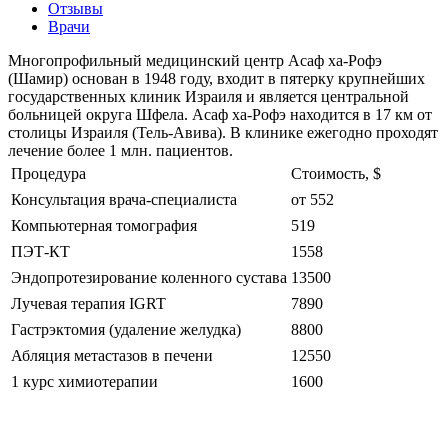
Отзывы
Врачи
Многопрофильный медицинский центр Асаф ха-Рофэ
(Шамир) основан в 1948 году, входит в пятерку крупнейших
государственных клиник Израиля и является центральной
больницей округа Шфела. Асаф ха-Рофэ находится в 17 км от
столицы Израиля (Тель-Авива). В клинике ежегодно проходят
лечение более 1 млн. пациентов.
Процедура
Стоимость, $
Консультация врача-специалиста
от 552
Компьютерная томография
519
ПЭТ-КТ
1558
Эндопротезирование коленного сустава
13500
Лучевая терапия IGRT
7890
Гастрэктомия (удаление желудка)
8800
Абляция метастазов в печени
12550
1 курс химиотерапии
1600