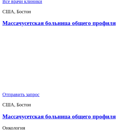
Все врачи клиники
США, Бостон
Массачусетская больница общего профиля
Отправить запрос
США, Бостон
Массачусетская больница общего профиля
Онкология