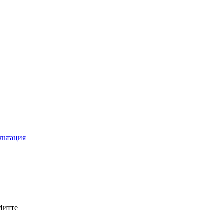
льтация
Митте