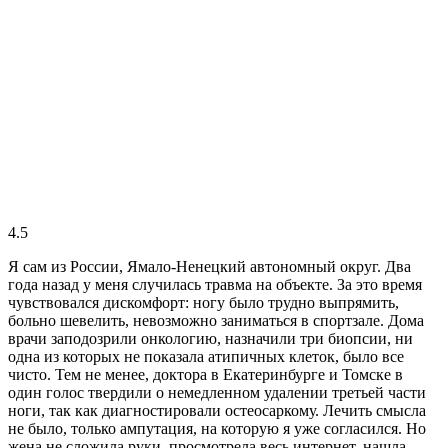
4.5
Я сам из России, Ямало-Ненецкий автономный округ. Два
года назад у меня случилась травма на объекте. За это время
чувствовался дискомфорт: ногу было трудно выпрямить,
больно шевелить, невозможно заниматься в спортзале. Дома
врачи заподозрили онкологию, назначили три биопсии, ни
одна из которых не показала атипичных клеток, было все
чисто. Тем не менее, доктора в Екатеринбурге и Томске в
один голос твердили о немедленном удалении третьей части
ноги, так как диагностировали остеосаркому. Лечить смысла
не было, только ампутация, на которую я уже согласился. Но
жена не сложила руки, просмотрела весь интернет, нашла