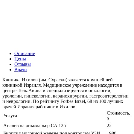
Описание
Цены
Отзывы
Врачи
Клиника Ихилов (им. Сураски) является крупнейшей
клиникой Израиля. Медицинское учреждение находится в
центре Тель-Авива и специализируется в онкологии,
урологии, гинекологии, кардиохирургии, гастроэнтерологии
и неврологии. По рейтингу Forbes-Israel, 68 из 100 лучших
врачей Израиля работают в Ихилов.
Стоимость,
Услуга
$
Анализ на онкомаркер СА 125
22
Биопсия молочной железы под контролем УЗИ
1980