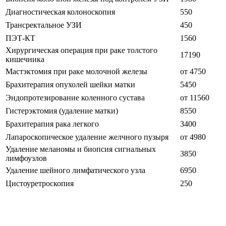
Диагностическая колоноскопия
550
Трансректальное УЗИ
450
ПЭТ-КТ
1560
Хирургическая операция при раке толстого
17190
кишечника
Мастэктомия при раке молочной железы
от 4750
Брахитерапия опухолей шейки матки
5450
Эндопротезирование коленного сустава
от 11560
Гистерэктомия (удаление матки)
8550
Брахитерапия рака легкого
3400
Лапароскопическое удаление желчного пузыря
от 4980
Удаление меланомы и биопсия сигнальных
3850
лимфоузлов
Удаление шейного лимфатического узла
6950
Цистоуретроскопия
250