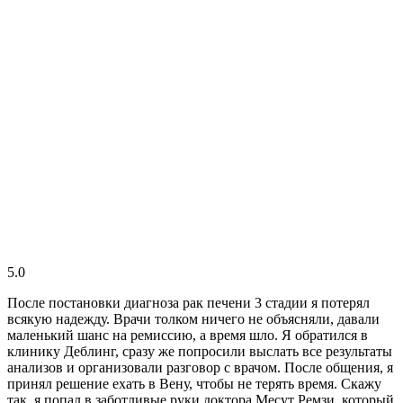
5.0
После постановки диагноза рак печени 3 стадии я потерял
всякую надежду. Врачи толком ничего не объясняли, давали
маленький шанс на ремиссию, а время шло. Я обратился в
клинику Деблинг, сразу же попросили выслать все результаты
анализов и организовали разговор с врачом. После общения, я
принял решение ехать в Вену, чтобы не терять время. Скажу
так, я попал в заботливые руки доктора Месут Ремзи, который