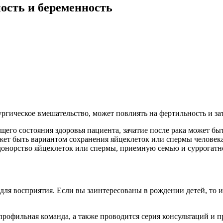
ность и беременность
ическое вмешательство, может повлиять на фертильность и зат
бщего состояния здоровья пациента, зачатие после рака может б
жет быть вариантом сохранения яйцеклеток или спермы человека
онорство яйцеклеток или спермы, приемную семью и суррогатн
я восприятия. Если вы заинтересованы в рождении детей, то и
опрофильная команда, а также проводится серия консультаций и