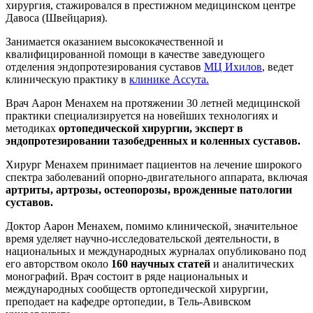
хирургия, стажировался в престижном медицинском центре
Давоса (Швейцария).
Занимается оказанием высококачественной и
квалифицированной помощи в качестве заведующего
отделения эндопротезирования суставов
МЦ Ихилов
, ведет
клиническую практику в
клинике Ассута.
Врач Аарон Менахем на протяжении 30 летней медицинской
практики специализируется на новейших технологиях и
методиках
ортопедической хирургии, эксперт в
эндопротезировании тазобедренных и коленных суставов.
Хирург Менахем принимает пациентов на лечение широкого
спектра заболеваний опорно-двигательного аппарата, включая
артриты, артрозы, остеопорозы, врожденные патологии
суставов.
Доктор Аарон Менахем, помимо клинической, значительное
время уделяет научно-исследовательской деятельности, в
национальных и международных журналах опубликовано под
его авторством около
160 научных статей
и аналитических
монографий. Врач состоит в ряде национальных и
международных сообществ ортопедической хирургии,
преподает на кафедре ортопедии, в Тель-Авивском