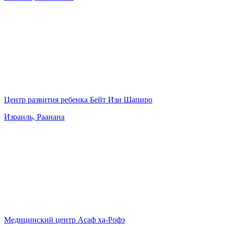
Центр развития ребенка Бейт Изи Шапиро
Израиль, Раанана
Медицинский центр Асаф ха-Рофэ