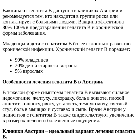
Вакцина от гепатита В доступна в клиниках Австрии и
рекомендуется тем, кто находится в группе риска или
контактирует с больными людьми. Вакцина эффективна
80%-100% в предотвращении гепатита B и хронической
формы заболевания.
Младенцы и дети с гепатитом B более склонны к развитию
хронической инфекции. Хронический гепатит В поражает:
90% младенцев
20% детей старшего возраста
5% взрослых
Особенности лечения гепатита B в Австрии.
В тяжелой форме симптомы гепатита B вызывают сильное
недомогание, желтуху, лихорадку, боль в животе, плохой
аппетит, тошноту, рвоту, усталость, темную мочу, светлый
стул, боль в мышцах и суставах и сыпь. Врачи Австрии у
пациентов с гепатитом В также свидетельствуют увеличение
в размерах печени и болезненные ощущения.
Клиники Австрии – идеальный вариант лечения гепатита
B.