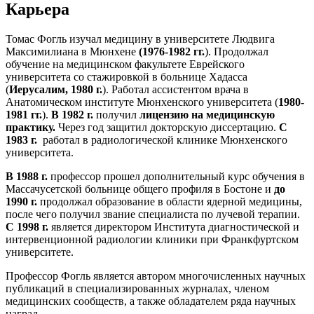
Карьера
Томас Фогль изучал медицину в университете Людвига
Максимилиана в Мюнхене
(1976-1982 гг.
). Продолжал
обучение на медицинском факультете Еврейского
университета со стажировкой в больнице Хадасса
(
Иерусалим, 1980 г.
). Работал ассистентом врача в
Анатомическом институте Мюнхенского университета (
1980-
1981 гг.
).
В 1982 г.
получил
лицензию на медицинскую
практику.
Через год защитил докторскую диссертацию.
С
1983 г.
работал в радиологической клинике Мюнхенского
университета.
В 1988 г.
профессор прошел дополнительный курс обучения в
Массачусетской больнице общего профиля в Бостоне и
до
1990 г.
продолжал образование в области ядерной медицины,
после чего получил звание специалиста по лучевой терапии.
С 1998 г.
является директором Института диагностической и
интервенционной радиологии клиники при Франкфуртском
университете.
Профессор Фогль является автором многочисленных научных
публикаций в специализированных журналах, членом
медицинских сообществ, а также обладателем ряда научных
наград.