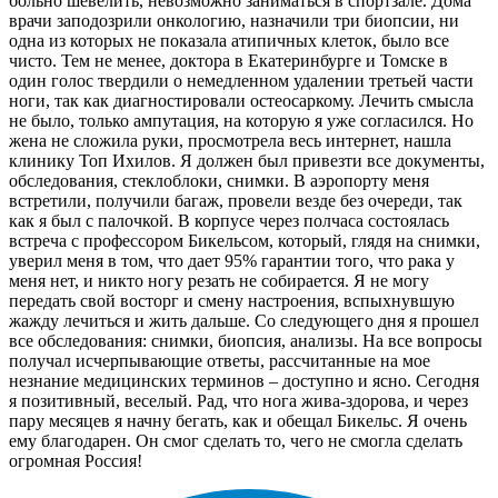
больно шевелить, невозможно заниматься в спортзале. Дома
врачи заподозрили онкологию, назначили три биопсии, ни
одна из которых не показала атипичных клеток, было все
чисто. Тем не менее, доктора в Екатеринбурге и Томске в
один голос твердили о немедленном удалении третьей части
ноги, так как диагностировали остеосаркому. Лечить смысла
не было, только ампутация, на которую я уже согласился. Но
жена не сложила руки, просмотрела весь интернет, нашла
клинику Топ Ихилов. Я должен был привезти все документы,
обследования, стеклоблоки, снимки. В аэропорту меня
встретили, получили багаж, провели везде без очереди, так
как я был с палочкой. В корпусе через полчаса состоялась
встреча с профессором Бикельсом, который, глядя на снимки,
уверил меня в том, что дает 95% гарантии того, что рака у
меня нет, и никто ногу резать не собирается. Я не могу
передать свой восторг и смену настроения, вспыхнувшую
жажду лечиться и жить дальше. Со следующего дня я прошел
все обследования: снимки, биопсия, анализы. На все вопросы
получал исчерпывающие ответы, рассчитанные на мое
незнание медицинских терминов – доступно и ясно. Сегодня
я позитивный, веселый. Рад, что нога жива-здорова, и через
пару месяцев я начну бегать, как и обещал Бикельс. Я очень
ему благодарен. Он смог сделать то, чего не смогла сделать
огромная Россия!