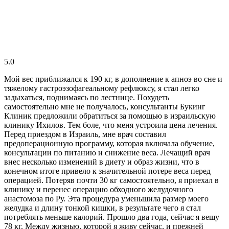
5.0
Мой вес приближался к 190 кг, в дополнение к апноэ во сне и
тяжелому гастроэзофагеальному рефлюксу, я стал легко
задыхаться, поднимаясь по лестнице. Похудеть
самостоятельно мне не получалось, консультанты Букинг
Клиник предложили обратиться за помощью в израильскую
клинику Ихилов. Тем боле, что меня устроила цена лечения.
Перед приездом в Израиль, мне врач составил
предоперационную программу, которая включала обучение,
консультации по питанию и снижение веса. Лечащий врач
внес несколько изменений в диету и образ жизни, что в
конечном итоге привело к значительной потере веса перед
операцией. Потеряв почти 30 кг самостоятельно, я приехал в
клинику и перенес операцию обходного желудочного
анастомоза по Ру. Эта процедура уменьшила размер моего
желудка и длину тонкой кишки, в результате чего я стал
потреблять меньше калорий. Прошло два года, сейчас я вешу
78 кг. Между жизнью, которой я живу сейчас, и прежней