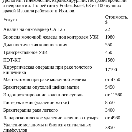
урологии, гинекологии, кардиохирургии, гастроэнтерологии
и неврологии. По рейтингу Forbes-Israel, 68 из 100 лучших
врачей Израиля работают в Ихилов.
Стоимость,
Услуга
$
Анализ на онкомаркер СА 125
22
Биопсия молочной железы под контролем УЗИ
1980
Диагностическая колоноскопия
550
Трансректальное УЗИ
450
ПЭТ-КТ
1560
Хирургическая операция при раке толстого
17190
кишечника
Мастэктомия при раке молочной железы
от 4750
Брахитерапия опухолей шейки матки
5450
Эндопротезирование коленного сустава
от 11560
Гистерэктомия (удаление матки)
8550
Брахитерапия рака легкого
3400
Лапароскопическое удаление желчного пузыря
от 4980
Удаление меланомы и биопсия сигнальных
3850
лимфоузлов