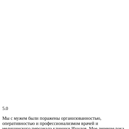
5.0
Мы с мужем были поражены организованностью,
оперативностью и профессионализмом врачей и
медицинского персонала клиники Ихилов. Мое лечение рака