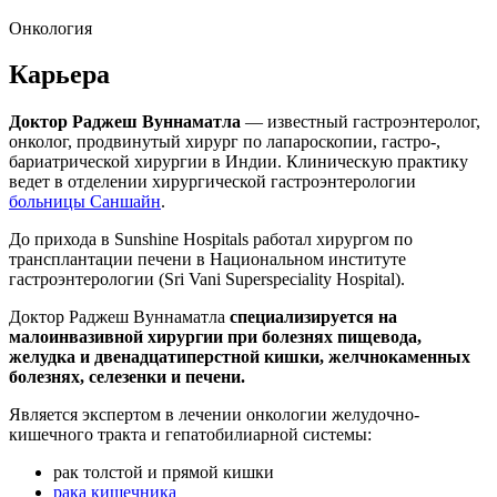
Онкология
Карьера
Доктор Раджеш Вуннаматла
— известный гастроэнтеролог,
онколог, продвинутый хирург по лапароскопии, гастро-,
бариатрической хирургии в Индии. Клиническую практику
ведет в отделении хирургической гастроэнтерологии
больницы Саншайн
.
До прихода в Sunshine Hospitals работал хирургом по
трансплантации печени в Национальном институте
гастроэнтерологии (Sri Vani Superspeciality Hospital).
Доктор Раджеш Вуннаматла
специализируется на
малоинвазивной хирургии при болезнях пищевода,
желудка и двенадцатиперстной кишки, желчнокаменных
болезнях, селезенки и печени.
Является экспертом в лечении онкологии желудочно-
кишечного тракта и гепатобилиарной системы:
рак толстой и прямой кишки
рака кишечника