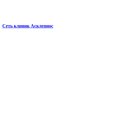
Сеть клиник Асклепиос