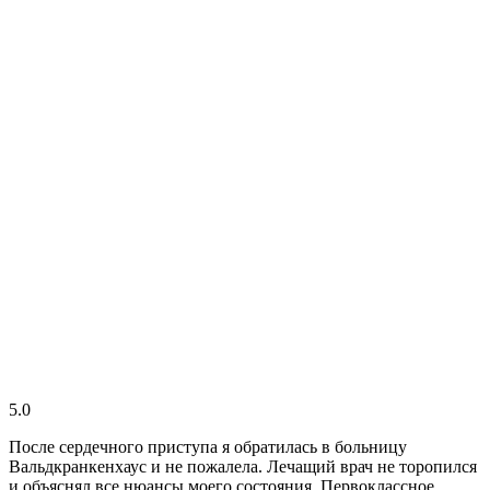
5.0
После сердечного приступа я обратилась в больницу
Вальдкранкенхаус и не пожалела. Лечащий врач не торопился
и объяснял все нюансы моего состояния. Первоклассное