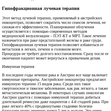
Гипофракционная лучевая терапия
Этот метод лучевой терапии, применяемый в австрийских
онкоцентрах, позволяет сократить число сеансов лечения, не
снижая его эффективности. Планирование облучения
осуществляется с помощью современных методов
медицинской визуализации – ПЭТ-КТ и МРТ. Такое лечение
назначается при раке предстательной железы и раке груди.
Гипофракционная лучевая терапия позволяет избавиться от
метастазов в легких, печени и головном мозге.
Процедура не требует долгого восстановления. Сразу после ее
окончания пациент может вернуться к привычным делам.
Иммунная терапия
В последние годы лечение рака в Австрии все чаще включает
иммунные препараты. Австрийские онкоцентры предлагают
иммунную терапию 15 видов рака. Среди них такое
смертоносное и тяжелое заболевание, как рак легкого, а также
метастатическая меланома. В некоторых случаях онкологам
Австрии удается с помощью иммунной терапии добиться
длительной ремиссии даже пациентов с 4-й стадией рака. При
раке легкого 40% с продвинутыми стадиями болезни
благодаря этому лечению живут 5 лет и дольше. Это очень