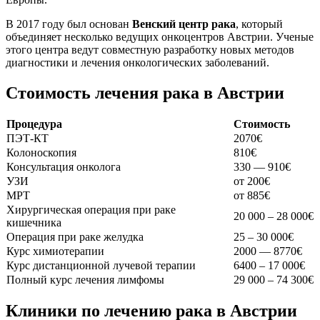
В 2017 году был основан
Венский центр рака
, который
объединяет несколько ведущих онкоцентров Австрии. Ученые
этого центра ведут совместную разработку новых методов
диагностики и лечения онкологических заболеваний.
Стоимость лечения рака в Австрии
Процедура
Стоимость
ПЭТ-КТ
2070€
Колоноскопия
810€
Консультация онколога
330 — 910€
УЗИ
от 200€
МРТ
от 885€
Хирургическая операция при раке
20 000 – 28 000€
кишечника
Операция при раке желудка
25 – 30 000€
Курс химиотерапии
2000 — 8770€
Курс дистанционной лучевой терапии
6400 – 17 000€
Полный курс лечения лимфомы
29 000 – 74 300€
Клиники по лечению рака в Австрии