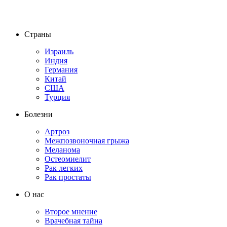
Страны
Израиль
Индия
Германия
Китай
США
Турция
Болезни
Артроз
Межпозвоночная грыжа
Меланома
Остеомиелит
Рак легких
Рак простаты
О нас
Второе мнение
Врачебная тайна