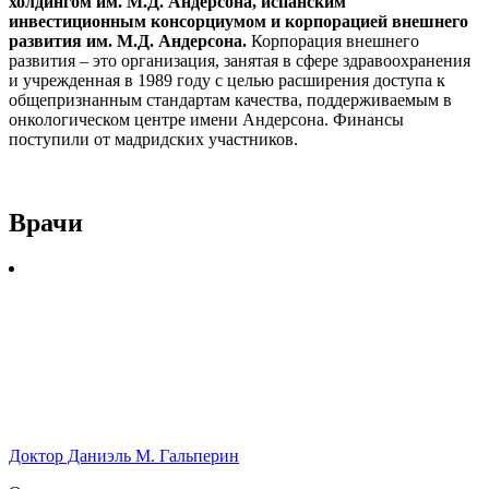
холдингом им. М.Д. Андерсона, испанским
инвестиционным консорциумом и корпорацией внешнего
развития им. М.Д. Андерсона.
Корпорация внешнего
развития – это организация, занятая в сфере здравоохранения
и учрежденная в 1989 году с целью расширения доступа к
общепризнанным стандартам качества, поддерживаемым в
онкологическом центре имени Андерсона. Финансы
поступили от мадридских участников.
Врачи
Доктор Даниэль М. Гальперин