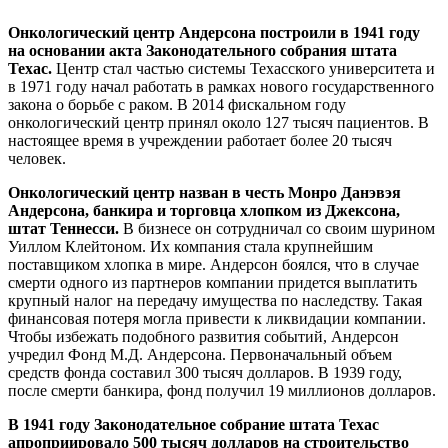
Онкологический центр Андерсона построили в 1941 году
на основании акта Законодательного собрания штата
Техас.
Центр стал частью системы Техасского университета и
в 1971 году начал работать в рамках нового государственного
закона о борьбе с раком. В 2014 фискальном году
онкологический центр принял около 127 тысяч пациентов. В
настоящее время в учреждении работает более 20 тысяч
человек.
Онкологический центр назван в честь Монро Данэвэя
Андерсона, банкира и торговца хлопком из Джексона,
штат Теннесси.
В бизнесе он сотрудничал со своим шурином
Уиллом Клейтоном. Их компания стала крупнейшим
поставщиком хлопка в мире. Андерсон боялся, что в случае
смерти одного из партнеров компании придется выплатить
крупный налог на передачу имущества по наследству. Такая
финансовая потеря могла привести к ликвидации компании.
Чтобы избежать подобного развития событий, Андерсон
учредил Фонд М.Д. Андерсона. Первоначальный объем
средств фонда составил 300 тысяч долларов. В 1939 году,
после смерти банкира, фонд получил 19 миллионов долларов.
В 1941 году Законодательное собрание штата Техас
апроприировало 500 тысяч долларов на строительство