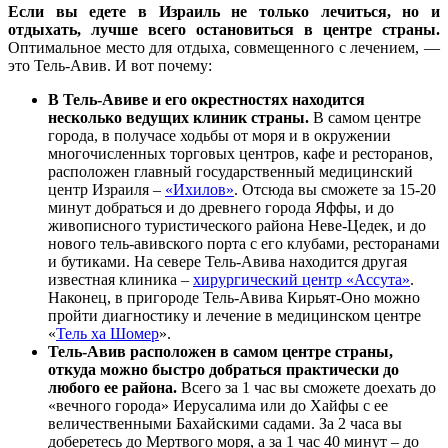
Если вы едете в Израиль не только лечиться, но и
отдыхать, лучше всего остановиться в центре страны.
Оптимальное место для отдыха, совмещенного с лечением, —
это Тель-Авив. И вот почему:
В Тель-Авиве и его окрестностях находится
несколько ведущих клиник страны.
В самом центре
города, в получасе ходьбы от моря и в окружении
многочисленных торговых центров, кафе и ресторанов,
расположен главный государственный медицинский
центр Израиля –
«Ихилов»
. Отсюда вы сможете за 15-20
минут добраться и до древнего города Яффы, и до
живописного туристического района Неве-Цедек, и до
нового тель-авивского порта с его клубами, ресторанами
и бутиками. На севере Тель-Авива находится другая
известная клиника –
хирургический центр «Ассута»
.
Наконец, в пригороде Тель-Авива Кирьят-Оно можно
пройти диагностику и лечение в медицинском центре
«
Тель ха Шомер
».
Тель-Авив расположен в самом центре страны,
откуда можно быстро добраться практически до
любого ее района.
Всего за 1 час вы сможете доехать до
«вечного города» Иерусалима или до Хайфы с ее
величественными Бахайскими садами. За 2 часа вы
доберетесь до Мертвого моря, а за 1 час 40 минут – до