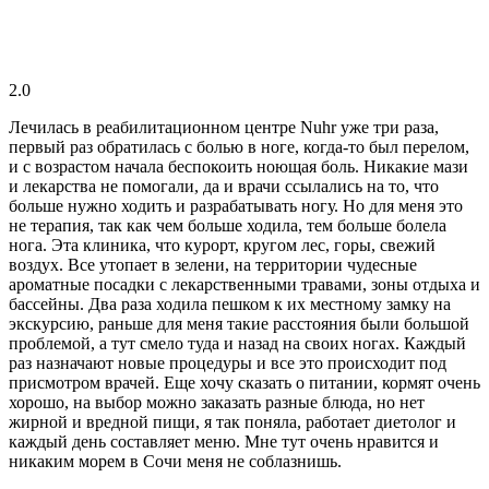
2.0
Лечилась в реабилитационном центре Nuhr уже три раза,
первый раз обратилась с болью в ноге, когда-то был перелом,
и с возрастом начала беспокоить ноющая боль. Никакие мази
и лекарства не помогали, да и врачи ссылались на то, что
больше нужно ходить и разрабатывать ногу. Но для меня это
не терапия, так как чем больше ходила, тем больше болела
нога. Эта клиника, что курорт, кругом лес, горы, свежий
воздух. Все утопает в зелени, на территории чудесные
ароматные посадки с лекарственными травами, зоны отдыха и
бассейны. Два раза ходила пешком к их местному замку на
экскурсию, раньше для меня такие расстояния были большой
проблемой, а тут смело туда и назад на своих ногах. Каждый
раз назначают новые процедуры и все это происходит под
присмотром врачей. Еще хочу сказать о питании, кормят очень
хорошо, на выбор можно заказать разные блюда, но нет
жирной и вредной пищи, я так поняла, работает диетолог и
каждый день составляет меню. Мне тут очень нравится и
никаким морем в Сочи меня не соблазнишь.