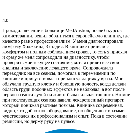
4.0
Проходил лечение в больнице MedAustron, после 6 курсов
химиотерапии, решил обратиться в европейскую клинику, где
качество равно профессионализм. У меня диагностировали
лимфому Ходжкина, 3 стадия. В клинике приняли с
комфортом и полным соблюдением сроков, то есть я приехал
и сразу же меня сопроводили на диагностику, чтобы
проверить мое текущее состояние, хотя я привез все свои
анализы и заключение лечащего врача. Сопровождала
переводчик на все сеансы, помогала в перемещении по
клинике и присутствовала при консультациях у врача. Мне
облучали грудную клетку и брюшную полость, когда делали
область груди побочных эффектов не наблюдал, а вот после
первого сеанса лучей на живот была сильная тошнота. Но мне
при последующих сеансах давали лекарственный препарат,
который понижал рвотные позывы. Клиника современная,
видно, что добротное оборудование, по общению с врачами
чувствовался их профессионализм и опыт. Пока в состоянии
ремиссии, но держу руку на пульсе.