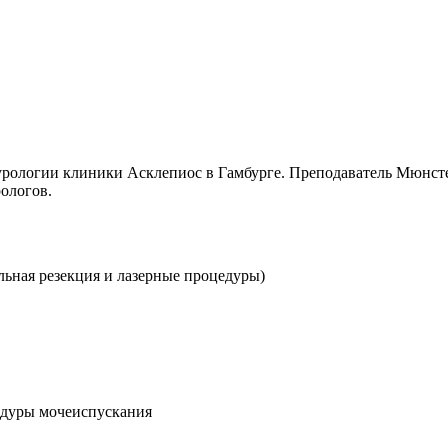
 урологии клиники Асклепиос в Гамбурге. Преподаватель Мюнс
ологов.
льная резекция и лазерные процедуры)
едуры мочеиспускания