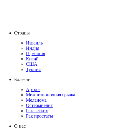
Страны
Израиль
Индия
Германия
Китай
США
Турция
Болезни
Артроз
Межпозвоночная грыжа
Меланома
Остеомиелит
Рак легких
Рак простаты
О нас