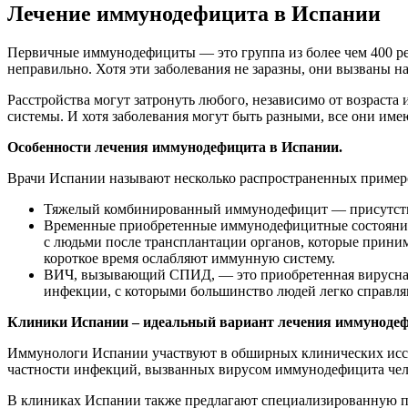
Лечение иммунодефицита в Испании
Первичные иммунодефициты — это группа из более чем 400 ре
неправильно. Хотя эти заболевания не заразны, они вызваны 
Расстройства могут затронуть любого, независимо от возраста
системы. И хотя заболевания могут быть разными, все они им
Особенности лечения иммунодефицита в Испании.
Врачи Испании называют несколько распространенных приме
Тяжелый комбинированный иммунодефицит — присутствуе
Временные приобретенные иммунодефицитные состояния 
с людьми после трансплантации органов, которые приним
короткое время ослабляют иммунную систему.
ВИЧ, вызывающий СПИД, — это приобретенная вирусная 
инфекции, с которыми большинство людей легко справля
Клиники Испании – идеальный вариант лечения иммунодеф
Иммунологи Испании участвуют в обширных клинических иссл
частности инфекций, вызванных вирусом иммунодефицита чело
В клиниках Испании также предлагают специализированную п