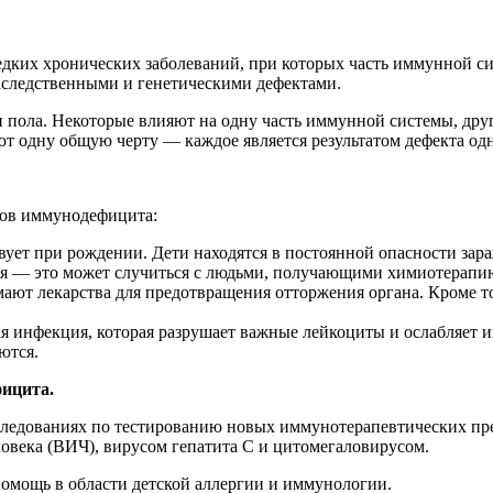
дких хронических заболеваний, при которых часть иммунной с
наследственными и генетическими дефектами.
 и пола. Некоторые влияют на одну часть иммунной системы, дру
еют одну общую черту — каждое является результатом дефекта о
ров иммунодефицита:
т при рождении. Дети находятся в постоянной опасности зара
— это может случиться с людьми, получающими химиотерапию и
ают лекарства для предотвращения отторжения органа. Кроме тог
инфекция, которая разрушает важные лейкоциты и ослабляет 
ются.
ицита.
едованиях по тестированию новых иммунотерапевтических пре
века (ВИЧ), вирусом гепатита С и цитомегаловирусом.
омощь в области детской аллергии и иммунологии.