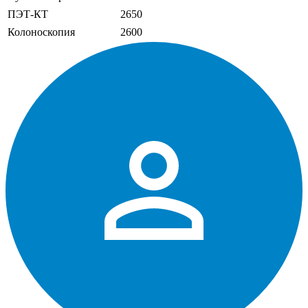
ПЭТ-КТ
2650
Колоноскопия
2600