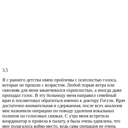
3.5
Я с раннего детства имею проблемы с осиплостью голоса,
которые не прошли с возрастом. Любой порыв ветра или
сквозняк для меня заканчивался охриплостью, а иногда даже
пропадал голос. В эту больницу меня направил семейный
врач и посоветовал обратиться именно к доктору Гогуэн. Врач
достаточно внимательная и сдержанная, после всех анализов
мне назначили операцию по поводу удаления вокальных
полипов на голосовых связках. С утра меня встретила
координатор и провела в палату, я была очень удивлена, что
мне полагалось койко-место, ведь сама операция не очень