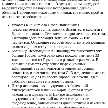
компетенции лечения гепатита. Этим клиникам государство
выделяет средства на научные исследования в данной
области. Перечислим некоторые клиники, где можно пройти
лечение этого заболевания.
Vivantes Klinikum Am Urban
, являющаяся
представителем группы клиник Вивантес, находится в
Берлине и входит в Сеть компетенции лечения гепатита.
Ежегодно здесь проходят лечение около 55 тыс.
пациентов. Отделение гастроэнтерологии этой клиники
является одним из лучших в стране.
Больница Леопольдина в Швайнфурте существует уже
больше 100 лет. Ежегодно здесь проходят лечение 33
тыс. пациентов из Германии и разных стран мира. В
больнице имеется отделение инфекционных
заболеваний, где занимаются лечением вирусных
гепатитов, в том числе гепатита С. В отделении имеется
оборудование для фибросканирования печени. Здесь
работают ведущие гепатологи страны.
Центр исследования внутренних заболеваний
Университетской клиники Карла Густава Каруса
находится в Дрездене. В Центре исследования
внутренних заболеваний имеется специальное
подразделение, занимающееся диагностикой и лечением
вирусных гепатитов.Здесь разрабатываются и