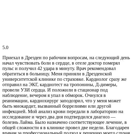
5.0
Приехал в Дрезден по рабочим вопросам, на следующий день
начал чувствовать боли в сердце, в отеле доктор померял
пульс и получил 42 удара в минуту. Врач рекомендовал
обратиться в больницу. Меня приняли в Дрезденской
университетской клинике по страховке. Кардиолог сразу же
отправил на ЭКГ, кардиотест на тропонины, Д-димеры,
провели УЗИ сердца. И положили в стационар под
наблюдение, вечером я упал в обморок. Очнулся в
реанимации, кардиохирург заподозрил, что у меня может
быть миокардит, вызванный боррелиями или другой
инфекцией. Мой анализ крови передали в лабораторию на
исследование и через два дня подтвердился диагноз —
болезнь Лайма. Было назначено соответствующее лечение, в
общей сложности я в клинике провел две недели. Благодарен
врачам за профессиональный подход к решению моего случая.