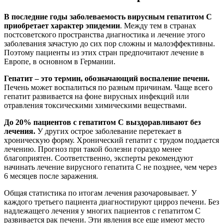
В последние годы заболеваемость вирусным гепатитом С
приобретает характер эпидемии
. Между тем в странах
постсоветского пространства диагностика и лечение этого
заболевания зачастую до сих пор сложны и малоэффективны.
Поэтому пациенты из этих стран предпочитают лечение в
Европе, в основном в Германии.
Гепатит – это термин, обозначающий воспаление печени.
Печень может воспалиться по разным причинам. Чаще всего
гепатит развивается на фоне вирусных инфекций или
отравления токсическими химическими веществами.
До 20% пациентов с гепатитом C выздоравливают без
лечения.
У других острое заболевание перетекает в
хроническую форму. Хронический гепатит с трудом поддается
лечению. Прогноз при такой болезни гораздо менее
благоприятен. Соответственно, эксперты рекомендуют
начинать лечение вирусного гепатита C не позднее, чем через
6 месяцев после заражения.
Общая статистика по итогам лечения разочаровывает. У
каждого третьего пациента диагностируют цирроз печени. Без
надлежащего лечения у многих пациентов с гепатитом C
развивается рак печени. Эти явления все еще имеют место