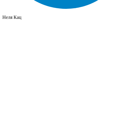
Неля Кац