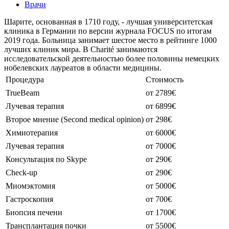
Врачи
Шарите, основанная в 1710 году, - лучшая университетская
клиника в Германии по версии журнала FOCUS по итогам
2019 года. Больница занимает шестое место в рейтинге 1000
лучших клиник мира. В Charité занимаются
исследовательской деятельностью более половины немецких
нобелевских лауреатов в области медицины.
Процедура
Стоимость
TrueBeam
от 2789€
Лучевая терапия
от 6899€
Второе мнение (Second medical opinion)
от 298€
Химиотерапия
от 6000€
Лучевая терапия
от 7000€
Консультация по Skype
от 290€
Check-up
от 290€
Миомэктомия
от 5000€
Гастроскопия
от 700€
Биопсия печени
от 1700€
Трансплантация почки
от 5500€