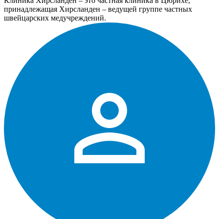
Клиника Хирсланден – это частная клиника в Цюрихе,
принадлежащая Хирсланден – ведущей группе частных
швейцарских медучреждений.