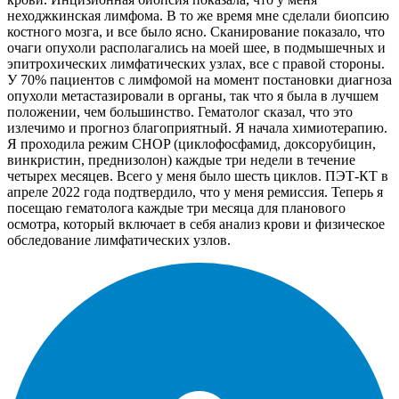
неходжкинская лимфома. В то же время мне сделали биопсию
костного мозга, и все было ясно. Сканирование показало, что
очаги опухоли располагались на моей шее, в подмышечных и
эпитрохических лимфатических узлах, все с правой стороны.
У 70% пациентов с лимфомой на момент постановки диагноза
опухоли метастазировали в органы, так что я была в лучшем
положении, чем большинство. Гематолог сказал, что это
излечимо и прогноз благоприятный. Я начала химиотерапию.
Я проходила режим CHOP (циклофосфамид, доксорубицин,
винкристин, преднизолон) каждые три недели в течение
четырех месяцев. Всего у меня было шесть циклов. ПЭТ-КТ в
апреле 2022 года подтвердило, что у меня ремиссия. Теперь я
посещаю гематолога каждые три месяца для планового
осмотра, который включает в себя анализ крови и физическое
обследование лимфатических узлов.