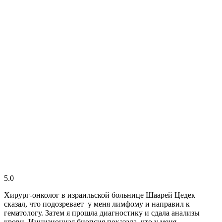
5.0
Хирург-онколог в израильской больнице Шаарей Цедек
сказал, что подозревает у меня лимфому и направил к
гематологу. Затем я прошла диагностику и сдала анализы
крови. Инцизионная биопсия показала, что у меня