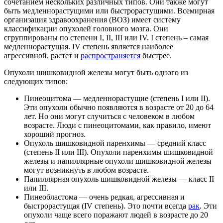
сочетанием нескольких различных типов. Они также могут
быть медленнорастущими или быстрорастущими. Всемирная
организация здравоохранения (ВОЗ) имеет систему
классификации опухолей головного мозга. Они
сгруппированы по степени I, II, III или IV. I степень – самая
медленнорастущая. IV степень является наиболее
агрессивной, растет и
распространяется
быстрее.
Опухоли шишковидной железы могут быть одного из
следующих типов:
Пинеоцитома — медленнорастущие (степень I или II).
Эти опухоли обычно появляются в возрасте от 20 до 64
лет. Но они могут случиться с человеком в любом
возрасте. Люди с пинеоцитомами, как правило, имеют
хороший прогноз.
Опухоль шишковидной паренхимы — средний класс
(степень II или III). Опухоли паренхимы шишковидной
железы и папиллярные опухоли шишковидной железы
могут возникнуть в любом возрасте.
Папиллярная опухоль шишковидной железы — класс II
или III.
Пинеобластома — очень редкая, агрессивная и
быстрорастущая (IV степень). Это почти всегда
рак
. Эти
опухоли чаще всего поражают людей в возрасте до 20