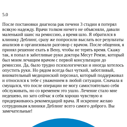
5.0
После постановки диагноза рак печени 3 стадии я потерял
всякую надежду. Врачи толком ничего не объясняли, давали
маленький шанс на ремиссию, а время шло. Я обратился в
клинику Деблинг, сразу же попросили выслать все результаты
анализов и организовали разговор с врачом. После общения, я
принял решение ехать в Вену, чтобы не терять время. Скажу
так, я попал в заботливые руки доктора Месут Ремзи, который
был моим лечащим врачом с первой консультации до
ремиссии. Да, было трудно психологически и иногда хотелось
опустить руки. Но рядом всегда был чуткий, заботливый,
внимательный медицинский персонал, который поддерживал
и относился к тебе с уважением в любой ситуации. Сначала я
смущался, что после операции не могу самостоятельно себя
обслуживать, но со временем это ушло. Лечение стало мне
недешево, но зато сейчас я себя хорошо чувствую и
придерживаюсь рекомендаций врача. Я искренне желаю
сотрудникам клиники Деблинг всего самого доброго. Вы
замечательные!