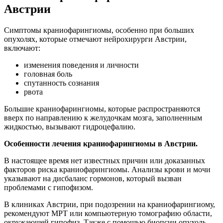
Австрии
Симптомы краниофарингиомы, особенно при больших
опухолях, которые отмечают нейрохирурги Австрии,
включают:
изменения поведения и личности
головная боль
спутанность сознания
рвота
Большие краниофарингиомы, которые распространяются
вверх по направлению к желудочкам мозга, заполненным
жидкостью, вызывают гидроцефалию.
Особенности лечения краниофарингиомы в Австрии.
В настоящее время нет известных причин или доказанных
факторов риска краниофарингиомы. Анализы крови и мочи
указывают на дисбаланс гормонов, который вызван
проблемами с гипофизом.
В клиниках Австрии, при подозрении на краниофарингиому,
рекомендуют МРТ или компьютерную томографию области,
окружающей гипофиз. Также с помощью биопсии опухоль