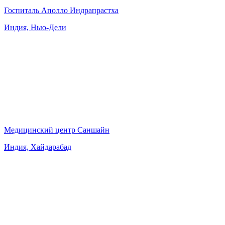
Госпиталь Аполло Индрапрастха
Индия, Нью-Дели
Медицинский центр Саншайн
Индия, Хайдарабад