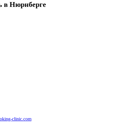
ь в Нюрнберге
oking-clinic.com