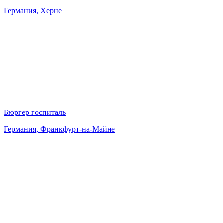
Германия, Херне
Бюргер госпиталь
Германия, Франкфурт-на-Майне