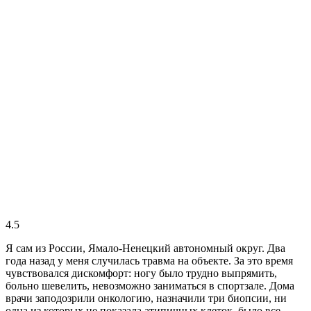
4.5
Я сам из России, Ямало-Ненецкий автономный округ. Два
года назад у меня случилась травма на объекте. За это время
чувствовался дискомфорт: ногу было трудно выпрямить,
больно шевелить, невозможно заниматься в спортзале. Дома
врачи заподозрили онкологию, назначили три биопсии, ни
одна из которых не показала атипичных клеток, было все