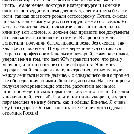
чисто. Тем не менее, доктора в Екатеринбурге и Томске в
один голос твердили о немедленном удалении третьей части
ноги, так как диагностировали остеосаркому. Лечить смысла
не было, только ампутация, на которую я уже согласился. Но
жена не сложила руки, просмотрела весь интернет, нашла
клинику Топ Ихилов. Я должен был привезти все документы,
обследования, стеклоблоки, снимки. В аэропорту меня
встретили, получили багаж, провели везде без очереди, так
как я был с палочкой. В корпусе через полчаса состоялась
встреча с профессором Бикельсом, который, глядя на снимки,
уверил меня в том, что дает 95% гарантии того, что рака у
меня нет, и никто ногу резать не собирается. Я не могу
передать свой восторг и смену настроения, вспыхнувшую
жажду лечиться и жить дальше. Со следующего дня я прошел
все обследования: снимки, биопсия, анализы. На все вопросы
получал исчерпывающие ответы, рассчитанные на мое
незнание медицинских терминов – доступно и ясно. Сегодня
я позитивный, веселый. Рад, что нога жива-здорова, и через
пару месяцев я начну бегать, как и обещал Бикельс. Я очень
ему благодарен. Он смог сделать то, чего не смогла сделать
огромная Россия!