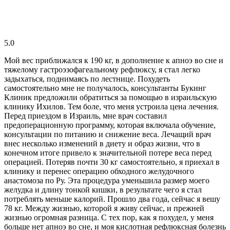
5.0
Мой вес приближался к 190 кг, в дополнение к апноэ во сне и
тяжелому гастроэзофагеальному рефлюксу, я стал легко
задыхаться, поднимаясь по лестнице. Похудеть
самостоятельно мне не получалось, консультанты Букинг
Клиник предложили обратиться за помощью в израильскую
клинику Ихилов. Тем боле, что меня устроила цена лечения.
Перед приездом в Израиль, мне врач составил
предоперационную программу, которая включала обучение,
консультации по питанию и снижение веса. Лечащий врач
внес несколько изменений в диету и образ жизни, что в
конечном итоге привело к значительной потере веса перед
операцией. Потеряв почти 30 кг самостоятельно, я приехал в
клинику и перенес операцию обходного желудочного
анастомоза по Ру. Эта процедура уменьшила размер моего
желудка и длину тонкой кишки, в результате чего я стал
потреблять меньше калорий. Прошло два года, сейчас я вешу
78 кг. Между жизнью, которой я живу сейчас, и прежней
жизнью огромная разница. С тех пор, как я похудел, у меня
больше нет апноэ во сне, и моя кислотная рефлюксная болезнь