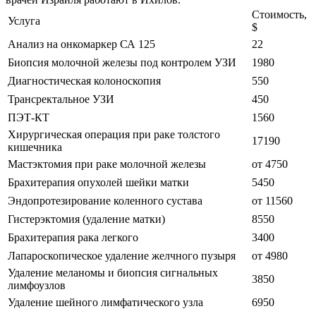
Стоимость,
Услуга
$
Анализ на онкомаркер СА 125
22
Биопсия молочной железы под контролем УЗИ
1980
Диагностическая колоноскопия
550
Трансректальное УЗИ
450
ПЭТ-КТ
1560
Хирургическая операция при раке толстого
17190
кишечника
Мастэктомия при раке молочной железы
от 4750
Брахитерапия опухолей шейки матки
5450
Эндопротезирование коленного сустава
от 11560
Гистерэктомия (удаление матки)
8550
Брахитерапия рака легкого
3400
Лапароскопическое удаление желчного пузыря
от 4980
Удаление меланомы и биопсия сигнальных
3850
лимфоузлов
Удаление шейного лимфатического узла
6950