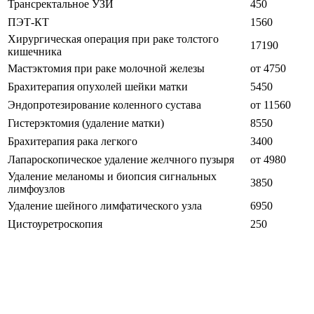
Трансректальное УЗИ
450
ПЭТ-КТ
1560
Хирургическая операция при раке толстого
17190
кишечника
Мастэктомия при раке молочной железы
от 4750
Брахитерапия опухолей шейки матки
5450
Эндопротезирование коленного сустава
от 11560
Гистерэктомия (удаление матки)
8550
Брахитерапия рака легкого
3400
Лапароскопическое удаление желчного пузыря
от 4980
Удаление меланомы и биопсия сигнальных
3850
лимфоузлов
Удаление шейного лимфатического узла
6950
Цистоуретроскопия
250