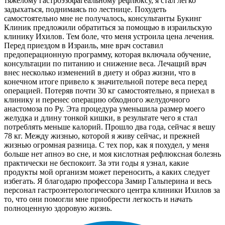
тяжелому гастроэзофагеальному рефлюксу, я стал легко
задыхаться, поднимаясь по лестнице. Похудеть
самостоятельно мне не получалось, консультанты Букинг
Клиник предложили обратиться за помощью в израильскую
клинику Ихилов. Тем боле, что меня устроила цена лечения.
Перед приездом в Израиль, мне врач составил
предоперационную программу, которая включала обучение,
консультации по питанию и снижение веса. Лечащий врач
внес несколько изменений в диету и образ жизни, что в
конечном итоге привело к значительной потере веса перед
операцией. Потеряв почти 30 кг самостоятельно, я приехал в
клинику и перенес операцию обходного желудочного
анастомоза по Ру. Эта процедура уменьшила размер моего
желудка и длину тонкой кишки, в результате чего я стал
потреблять меньше калорий. Прошло два года, сейчас я вешу
78 кг. Между жизнью, которой я живу сейчас, и прежней
жизнью огромная разница. С тех пор, как я похудел, у меня
больше нет апноэ во сне, и моя кислотная рефлюксная болезнь
практически не беспокоит. За эти годы я узнал, какие
продукты мой организм может переносить, а каких следует
избегать. Я благодарю профессора Замир Гальперина и весь
персонал гастроэнтерологического центра клиники Ихилов за
то, что они помогли мне приобрести легкость и начать
полноценную здоровую жизнь.