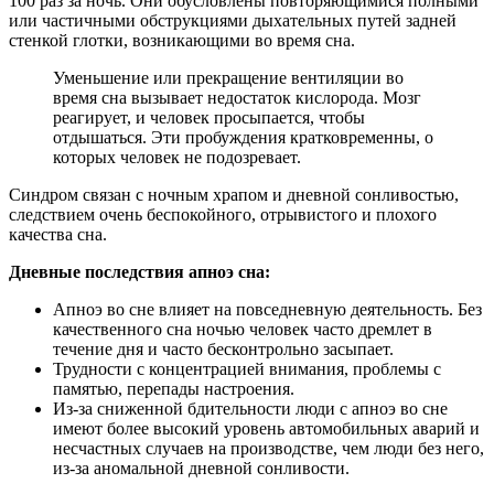
100 раз за ночь. Они обусловлены повторяющимися полными
или частичными обструкциями дыхательных путей задней
стенкой глотки, возникающими во время сна.
Уменьшение или прекращение вентиляции во
время сна вызывает недостаток кислорода. Мозг
реагирует, и человек просыпается, чтобы
отдышаться. Эти пробуждения кратковременны, о
которых человек не подозревает.
Синдром связан с ночным храпом и дневной сонливостью,
следствием очень беспокойного, отрывистого и плохого
качества сна.
Дневные последствия апноэ сна:
Апноэ во сне влияет на повседневную деятельность. Без
качественного сна ночью человек часто дремлет в
течение дня и часто бесконтрольно засыпает.
Трудности с концентрацией внимания, проблемы с
памятью, перепады настроения.
Из-за сниженной бдительности люди с апноэ во сне
имеют более высокий уровень автомобильных аварий и
несчастных случаев на производстве, чем люди без него,
из-за аномальной дневной сонливости.