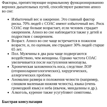
Факторы, препятствующие нормальному функционированию
верхних дыхательных путей, способствуют развитию апноэ
во сне:
Избыточный вес и ожирение. Это главный фактор
риска. 70% людей с СОАС имеют избыточный вес. Риск
СОАС еще больше возрастает, если человек страдает
ожирением. Апноэ во сне наблюдается также у детей и
подростков с ожирением.
Возраст. Апноэ во сне чаще встречается в пожилом
возрасте, и, по оценкам, им страдают 30% людей старше
65 лет.
Пол. Мужчины в два раза чаще подвергаются
воздействию, чем женщины. Однако частота СОАС
увеличивается после наступления менопаузы.
Хроническая заложенность носа, следствие ЛОР
(оториноларингологических), хирургических,
аллергических проблем.
Аномалии размера и положения челюсти (например,
слишком маленькая нижняя челюсть), языка (очень
громоздкий язык) и неба (язычок, миндалины и др.).
Алкоголь, курение также усугубляют симптомы.
Быстрая консультация