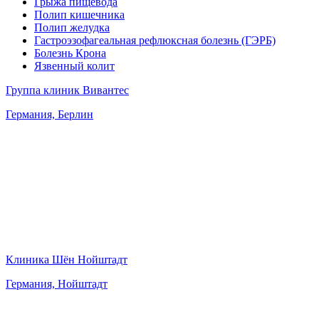
Грыжа пищевода
Полип кишечника
Полип желудка
Гастроэзофагеальная рефлюксная болезнь (ГЭРБ)
Болезнь Крона
Язвенный колит
Группа клиник Вивантес
Германия, Берлин
Клиника Шён Нойштадт
Германия, Нойштадт