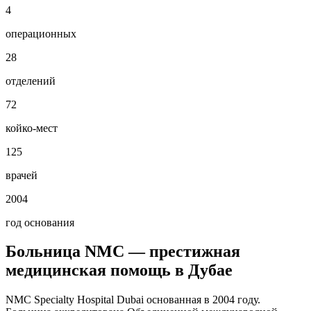
4
операционных
28
отделений
72
койко-мест
125
врачей
2004
год основания
Больница NMC — престижная
медицинская помощь в Дубае
NMC Specialty Hospital Dubai основанная в 2004 году.