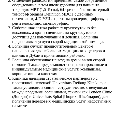
Отделение радиологии предлагает самое современное
оборудование, в том числе удобную для пациента
закрытую МРТ (1,5 Тесла), 64-срезовый компьютерный
томограф Siemens Definition MDCT с двойным
источником, 4-D УЗИ с цветным доплером, цифровую
рентгеноскопию, маммографию.
Собственная аптека работает круглосуточно без
выходных, а врачи-специалисты круглосуточно
доступны для консультаций и лечения. Больница
предоставляет услуги скорой медицинской помощи.
Больница служит предпочтительным центром
направления для небольших медицинских центров и
клиник в Дубае и прилегающих районах.
Больница обеспечивает выезд на дом и вызов скорой
помощи. Также предоставляет специализированные и
индивидуальные медицинские услуги компаниям,
корпоративным клиентам.
Клиника наладила стратегическое партнерство с
престижной немецкой Universitats Freiburg Klinikum, а
также установила связи – сотрудничество с ведущими
международными больницами, такими как London Clinic
(Лондон) и Universitats Spital (Цюрих, Швейцария), для
получения передовых медицинских услуг, недоступных
на месте.