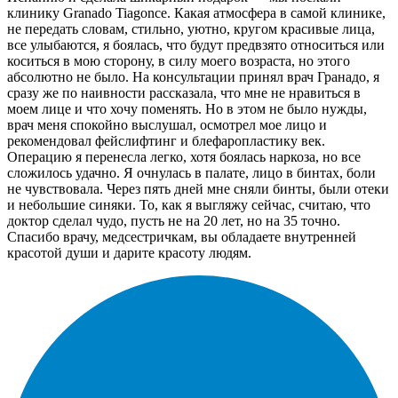
клинику Granado Tiagonce. Какая атмосфера в самой клинике,
не передать словам, стильно, уютно, кругом красивые лица,
все улыбаются, я боялась, что будут предвзято относиться или
коситься в мою сторону, в силу моего возраста, но этого
абсолютно не было. На консультации принял врач Гранадо, я
сразу же по наивности рассказала, что мне не нравиться в
моем лице и что хочу поменять. Но в этом не было нужды,
врач меня спокойно выслушал, осмотрел мое лицо и
рекомендовал фейслифтинг и блефаропластику век.
Операцию я перенесла легко, хотя боялась наркоза, но все
сложилось удачно. Я очнулась в палате, лицо в бинтах, боли
не чувствовала. Через пять дней мне сняли бинты, были отеки
и небольшие синяки. То, как я выгляжу сейчас, считаю, что
доктор сделал чудо, пусть не на 20 лет, но на 35 точно.
Спасибо врачу, медсестричкам, вы обладаете внутренней
красотой души и дарите красоту людям.