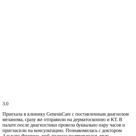
3.0
Приехала в клинику GenesisСare с поставленным диагнозом
меланома, сразу же отправили на дерматоскопию и КТ. В
палате после диагностики провела буквально пару часов и
пригласили на консультацию. Познакомилась с доктором
Альваро Флоренс, мой диагноз подтвердился, врач