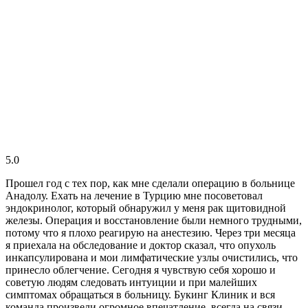
5.0
Прошел год с тех пор, как мне сделали операцию в больнице
Анадолу. Ехать на лечение в Турцию мне посоветовал
эндокринолог, который обнаружил у меня рак щитовидной
железы. Операция и восстановление были немного трудными,
потому что я плохо реагирую на анестезию. Через три месяца
я приехала на обследование и доктор сказал, что опухоль
инкапсулирована и мои лимфатические узлы очистились, что
принесло облегчение. Сегодня я чувствую себя хорошо и
советую людям следовать интуиции и при малейших
симптомах обращаться в больницу. Букинг Клиник и вся
команда произвели огромное впечатление, всегда на связи —