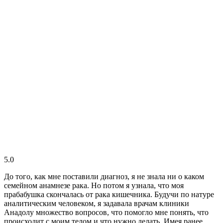
5.0
До того, как мне поставили диагноз, я не знала ни о каком
семейном анамнезе рака. Но потом я узнала, что моя
прабабушка скончалась от рака кишечника. Будучи по натуре
аналитическим человеком, я задавала врачам клиники
Анадолу множество вопросов, что помогло мне понять, что
происходит с моим телом и что нужно делать. Имея ранее