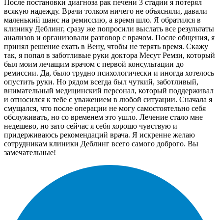
После постановки диагноза рак печени 3 стадии я потерял
всякую надежду. Врачи толком ничего не объясняли, давали
маленький шанс на ремиссию, а время шло. Я обратился в
клинику Деблинг, сразу же попросили выслать все результаты
анализов и организовали разговор с врачом. После общения, я
принял решение ехать в Вену, чтобы не терять время. Скажу
так, я попал в заботливые руки доктора Месут Ремзи, который
был моим лечащим врачом с первой консультации до
ремиссии. Да, было трудно психологически и иногда хотелось
опустить руки. Но рядом всегда был чуткий, заботливый,
внимательный медицинский персонал, который поддерживал
и относился к тебе с уважением в любой ситуации. Сначала я
смущался, что после операции не могу самостоятельно себя
обслуживать, но со временем это ушло. Лечение стало мне
недешево, но зато сейчас я себя хорошо чувствую и
придерживаюсь рекомендаций врача. Я искренне желаю
сотрудникам клиники Деблинг всего самого доброго. Вы
замечательные!