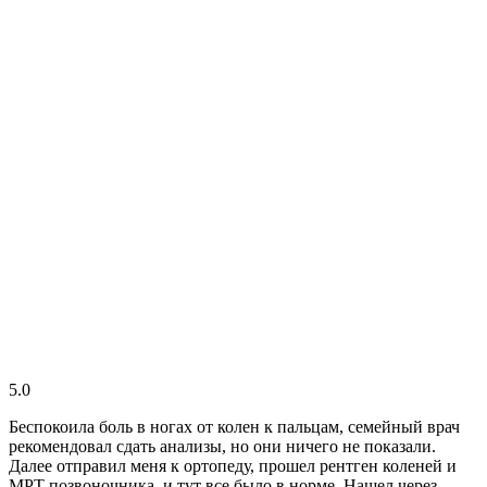
5.0
Беспокоила боль в ногах от колен к пальцам, семейный врач
рекомендовал сдать анализы, но они ничего не показали.
Далее отправил меня к ортопеду, прошел рентген коленей и
МРТ позвоночника, и тут все было в норме. Нашел через