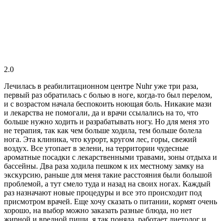
2.0
Лечилась в реабилитационном центре Nuhr уже три раза,
первый раз обратилась с болью в ноге, когда-то был перелом,
и с возрастом начала беспокоить ноющая боль. Никакие мази
и лекарства не помогали, да и врачи ссылались на то, что
больше нужно ходить и разрабатывать ногу. Но для меня это
не терапия, так как чем больше ходила, тем больше болела
нога. Эта клиника, что курорт, кругом лес, горы, свежий
воздух. Все утопает в зелени, на территории чудесные
ароматные посадки с лекарственными травами, зоны отдыха и
бассейны. Два раза ходила пешком к их местному замку на
экскурсию, раньше для меня такие расстояния были большой
проблемой, а тут смело туда и назад на своих ногах. Каждый
раз назначают новые процедуры и все это происходит под
присмотром врачей. Еще хочу сказать о питании, кормят очень
хорошо, на выбор можно заказать разные блюда, но нет
жирной и вредной пищи, я так поняла, работает диетолог и