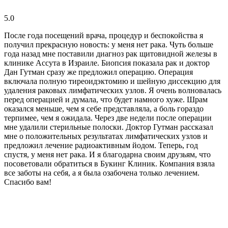
5.0
После года посещений врача, процедур и беспокойства я
получил прекрасную новость: у меня нет рака. Чуть больше
года назад мне поставили диагноз рак щитовидной железы в
клинике Ассута в Израиле. Биопсия показала рак и доктор
Дан Гутман сразу же предложил операцию. Операция
включала полную тиреоидэктомию и шейную диссекцию для
удаления раковых лимфатических узлов. Я очень волновалась
перед операцией и думала, что будет намного хуже. Шрам
оказался меньше, чем я себе представляла, а боль гораздо
терпимее, чем я ожидала. Через две недели после операции
мне удалили стерильные полоски. Доктор Гутман рассказал
мне о положительных результатах лимфатических узлов и
предложил лечение радиоактивным йодом. Теперь, год
спустя, у меня нет рака. И я благодарна своим друзьям, что
посоветовали обратиться в Букинг Клиник. Компания взяла
все заботы на себя, а я была озабочена только лечением.
Спасибо вам!