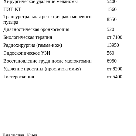
Хирургическое удаление меланомы
5400
ПЭТ-КТ
1560
Трансуретральная резекция рака мочевого
8550
пузыря
Диагностическая бронхоскопия
520
Биологическая терапия
от 7100
Радиохирургия (гамма-нож)
13950
Эндоскопическое УЗИ
560
Восстановление груди после мастэктомии
6950
Удаление простаты (простатэктомия)
от 8200
Гистероскопия
от 5400
Владислав, Киев