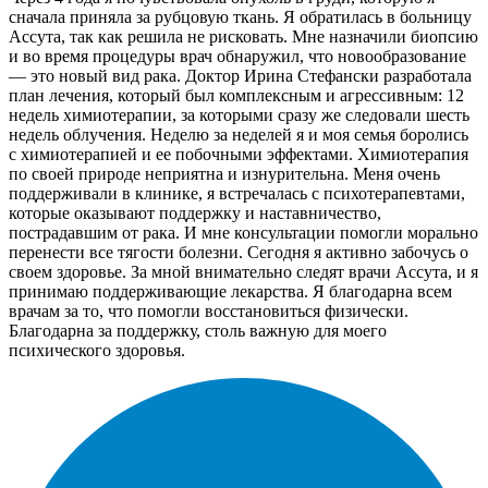
сначала приняла за рубцовую ткань. Я обратилась в больницу
Ассута, так как решила не рисковать. Мне назначили биопсию
и во время процедуры врач обнаружил, что новообразование
— это новый вид рака. Доктор Ирина Стефански разработала
план лечения, который был комплексным и агрессивным: 12
недель химиотерапии, за которыми сразу же следовали шесть
недель облучения. Неделю за неделей я и моя семья боролись
с химиотерапией и ее побочными эффектами. Химиотерапия
по своей природе неприятна и изнурительна. Меня очень
поддерживали в клинике, я встречалась с психотерапевтами,
которые оказывают поддержку и наставничество,
пострадавшим от рака. И мне консультации помогли морально
перенести все тягости болезни. Сегодня я активно забочусь о
своем здоровье. За мной внимательно следят врачи Ассута, и я
принимаю поддерживающие лекарства. Я благодарна всем
врачам за то, что помогли восстановиться физически.
Благодарна за поддержку, столь важную для моего
психического здоровья.