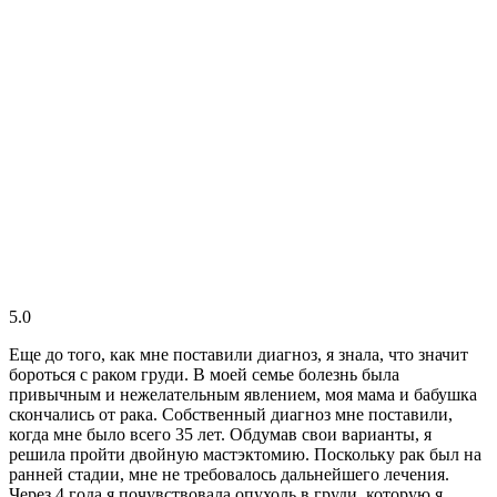
5.0
Еще до того, как мне поставили диагноз, я знала, что значит
бороться с раком груди. В моей семье болезнь была
привычным и нежелательным явлением, моя мама и бабушка
скончались от рака. Собственный диагноз мне поставили,
когда мне было всего 35 лет. Обдумав свои варианты, я
решила пройти двойную мастэктомию. Поскольку рак был на
ранней стадии, мне не требовалось дальнейшего лечения.
Через 4 года я почувствовала опухоль в груди, которую я