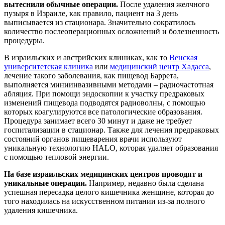
вытеснили обычные операции.
После удаления желчного
пузыря в Израиле, как правило, пациент на 3 день
выписывается из стационара. Значительно сократилось
количество послеоперационных осложнений и болезненность
процедуры.
В израильских и австрийских клиниках, как то
Венская
университетская клиника
или
медицинский центр Хадасса
,
лечение такого заболевания, как пищевод Баррета,
выполняется миниинвазивными методами – радиочастотная
абляция. При помощи эндоскопии к участку предраковых
изменений пищевода подводятся радиоволны, с помощью
которых коагулируются все патологические образования.
Процедура занимает всего 30 минут и даже не требует
госпитализации в стационар. Также для лечения предраковых
состояний органов пищеварения врачи используют
уникальную технологию HALO, которая удаляет образования
с помощью тепловой энергии.
На базе израильских медицинских центров проводят и
уникальные операции.
Например, недавно была сделана
успешная пересадка целого кишечника женщине, которая до
того находилась на искусственном питании из-за полного
удаления кишечника.