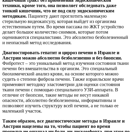
кишечный тракт без применения эндоскопической
техники, кроме того, она позволяет обследовать даже
тонкий кишечник, что не под силу эндоскопическим
методикам.
Пациенту дают проглотить маленькую
стерильную видеокапсулу, которая выйдет из организма
естественным путем. Во время пассажа по ЖКТ устройство
делает большое количество снимков, которые потом
оцениваются специалистами. Это абсолютно безболезненный
и неопасный метод исследования.
Диагностировать гепатит и цирроз печени в Израиле и
Австрии можно абсолютно безболезненно и без биопсии.
Фибротест – это уникальный метод изучения состояния ткани
печени без вмешательства в организм. Это специальный
биохимический анализ крови, на основе которого можно
судить о степени фиброза печени. Также израильские врачи
применяют методику эластометрии для оценки состояния
ткани печени с помощью специального УЗИ-аппарата. В
отличие от биопсии, такие методы не несут никакой
опасности, абсолютно безболезненны, информативны и
позволяют изучить структуру всей печени, а не только ее
маленький участок.
Таким образом, все диагностические методы в Израиле и
Австрии нацелены на то, чтобы пациент во время
процедур не ощущал ни боли, ни дискомфорта, при этом по