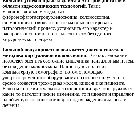
Больших успехов врачи Израиля и Австрии достигли в
области эндоскопических технологий.
Такие
малоинвазивные методы, как
фиброэзофагогастродуоденоскопия, колоноскопия,
сигмоскопия позволяют не только диагностировать
патологический процесс, установить его характер и
распространенность, но и вылечить его без единого
хирургического разреза.
Большой популярностью пользуется диагностическая
методика виртуальной колоноскопии.
Это обследование
позволяет оценить состояние кишечника неивазивным путем,
без введения колоноскопа. Пациенту выполняют
компьютерную томографию, потом с помощью
ультрасовременного оборудования на основе полученных
срезов создается трехмерная модель кишечника пациента.
Если на этапе виртуальной колоноскопии врач обнаруживает
какие-то патологические изменения, то пациента направляют
на обычную колоноскопию для подтверждения диагноза и
лечения.