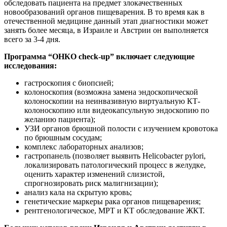
обследовать пациента на предмет злокачественных
новообразований органов пищеварения. В то время как в
отечественной медицине данный этап диагностики может
занять более месяца, в Израиле и Австрии он выполняется
всего за 3-4 дня.
Программа “ОНКО check-up” включает следующие
исследования:
гастроскопия с биопсией;
колоноскопия (возможна замена эндоскопической
колоноскопии на неинвазивную виртуальную КТ-
колоноскопию или видеокапсульную эндоскопию по
желанию пациента);
УЗИ органов брюшной полости с изучением кровотока
по брюшным сосудам;
комплекс лабораторных анализов;
гастропанель (позволяет выявить Helicobacter pylori,
локализировать патологический процесс в желудке,
оценить характер изменений слизистой,
спрогнозировать риск малигнизации);
анализ кала на скрытую кровь;
генетические маркеры рака органов пищеварения;
рентгенологическое, МРТ и КТ обследование ЖКТ.