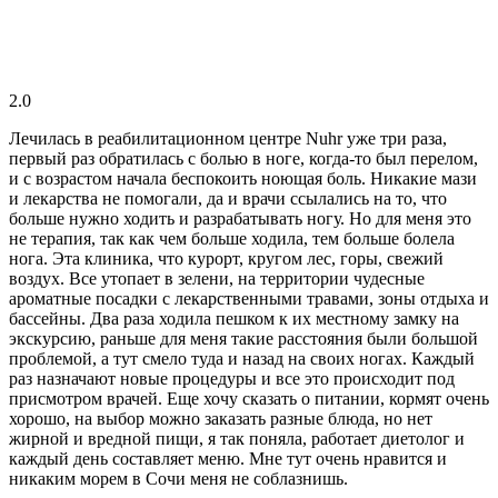
2.0
Лечилась в реабилитационном центре Nuhr уже три раза,
первый раз обратилась с болью в ноге, когда-то был перелом,
и с возрастом начала беспокоить ноющая боль. Никакие мази
и лекарства не помогали, да и врачи ссылались на то, что
больше нужно ходить и разрабатывать ногу. Но для меня это
не терапия, так как чем больше ходила, тем больше болела
нога. Эта клиника, что курорт, кругом лес, горы, свежий
воздух. Все утопает в зелени, на территории чудесные
ароматные посадки с лекарственными травами, зоны отдыха и
бассейны. Два раза ходила пешком к их местному замку на
экскурсию, раньше для меня такие расстояния были большой
проблемой, а тут смело туда и назад на своих ногах. Каждый
раз назначают новые процедуры и все это происходит под
присмотром врачей. Еще хочу сказать о питании, кормят очень
хорошо, на выбор можно заказать разные блюда, но нет
жирной и вредной пищи, я так поняла, работает диетолог и
каждый день составляет меню. Мне тут очень нравится и
никаким морем в Сочи меня не соблазнишь.