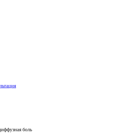
льтация
диффузная боль