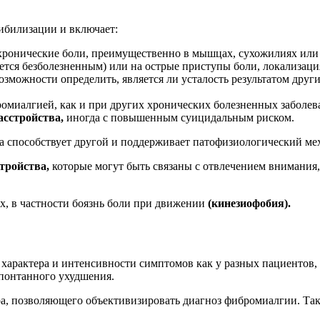
ибилизации и включает:
хронические боли, преимущественно в мышцах, сухожилиях или
ается безболезненным) или на острые приступы боли, локализаци
 возможности определить, является ли усталость результатом дру
омиалгией, как и при других хронических болезненных заболев
асстройства,
иногда с повышенным суицидальным риском.
на способствует другой и поддерживает патофизиологический ме
тройства,
которые могут быть связаны с отвлечением внимани
ых, в частности боязнь боли при движении
(кинезиофобия).
арактера и интенсивности симптомов как у разных пациентов, т
спонтанного ухудшения.
ра, позволяющего объективизировать диагноз фибромиалгии. Та