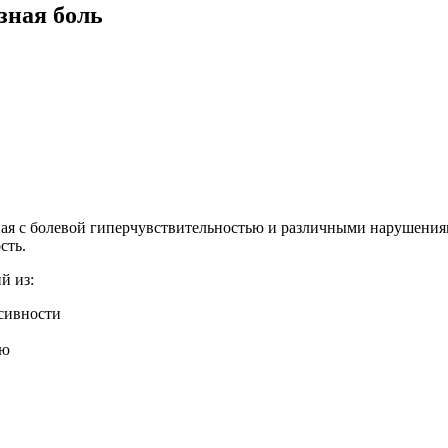
зная боль
я с болевой гиперчувствительностью и различными нарушениями
сть.
й из:
сивности
ью