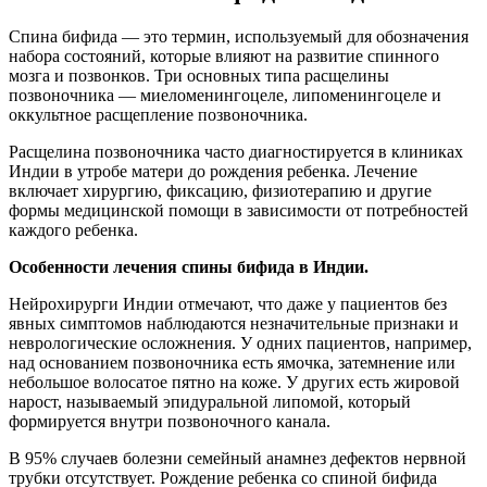
Спина бифида — это термин, используемый для обозначения
набора состояний, которые влияют на развитие спинного
мозга и позвонков. Три основных типа расщелины
позвоночника — миеломенингоцеле, липоменингоцеле и
оккультное расщепление позвоночника.
Расщелина позвоночника часто диагностируется в клиниках
Индии в утробе матери до рождения ребенка. Лечение
включает хирургию, фиксацию, физиотерапию и другие
формы медицинской помощи в зависимости от потребностей
каждого ребенка.
Особенности лечения спины бифида в Индии.
Нейрохирурги Индии отмечают, что даже у пациентов без
явных симптомов наблюдаются незначительные признаки и
неврологические осложнения. У одних пациентов, например,
над основанием позвоночника есть ямочка, затемнение или
небольшое волосатое пятно на коже. У других есть жировой
нарост, называемый эпидуральной липомой, который
формируется внутри позвоночного канала.
В 95% случаев болезни семейный анамнез дефектов нервной
трубки отсутствует. Рождение ребенка со спиной бифида