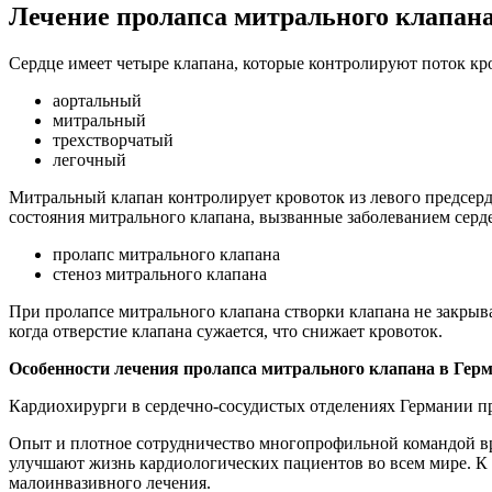
Лечение пролапса митрального клапан
Сердце имеет четыре клапана, которые контролируют поток кро
аортальный
митральный
трехстворчатый
легочный
Митральный клапан контролирует кровоток из левого предсер
состояния митрального клапана, вызванные заболеванием серд
пролапс митрального клапана
стеноз митрального клапана
При пролапсе митрального клапана створки клапана не закрыва
когда отверстие клапана сужается, что снижает кровоток.
Особенности лечения пролапса митрального клапана в Герм
Кардиохирурги в сердечно-сосудистых отделениях Германии пр
Опыт и плотное сотрудничество многопрофильной командой вр
улучшают жизнь кардиологических пациентов во всем мире. К 
малоинвазивного лечения.