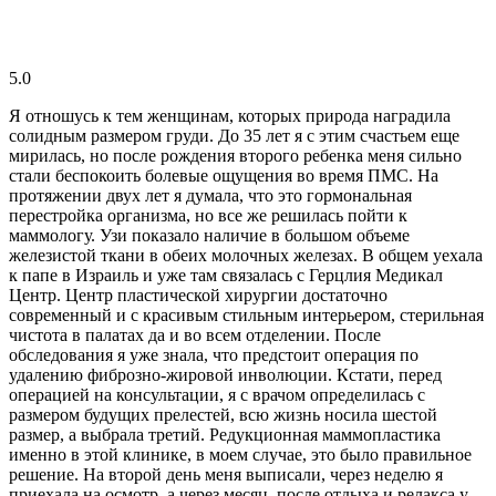
5.0
Я отношусь к тем женщинам, которых природа наградила
солидным размером груди. До 35 лет я с этим счастьем еще
мирилась, но после рождения второго ребенка меня сильно
стали беспокоить болевые ощущения во время ПМС. На
протяжении двух лет я думала, что это гормональная
перестройка организма, но все же решилась пойти к
маммологу. Узи показало наличие в большом объеме
железистой ткани в обеих молочных железах. В общем уехала
к папе в Израиль и уже там связалась с Герцлия Медикал
Центр. Центр пластической хирургии достаточно
современный и с красивым стильным интерьером, стерильная
чистота в палатах да и во всем отделении. После
обследования я уже знала, что предстоит операция по
удалению фиброзно-жировой инволюции. Кстати, перед
операцией на консультации, я с врачом определилась с
размером будущих прелестей, всю жизнь носила шестой
размер, а выбрала третий. Редукционная маммопластика
именно в этой клинике, в моем случае, это было правильное
решение. На второй день меня выписали, через неделю я
приехала на осмотр, а через месяц, после отдыха и релакса у