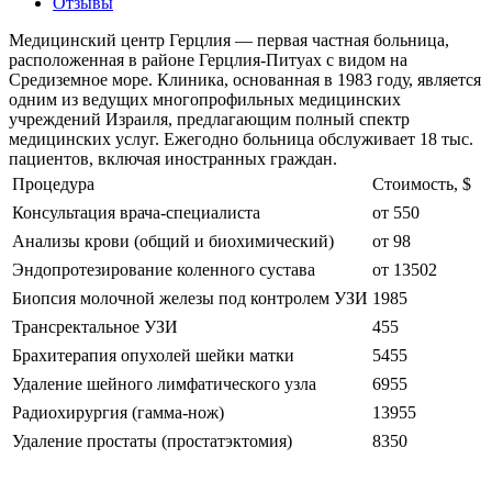
Отзывы
Медицинский центр Герцлия — первая частная больница,
расположенная в районе Герцлия-Питуах с видом на
Средиземное море. Клиника, основанная в 1983 году, является
одним из ведущих многопрофильных медицинских
учреждений Израиля, предлагающим полный спектр
медицинских услуг. Ежегодно больница обслуживает 18 тыс.
пациентов, включая иностранных граждан.
Процедура
Стоимость, $
Консультация врача-специалиста
от 550
Анализы крови (общий и биохимический)
от 98
Эндопротезирование коленного сустава
от 13502
Биопсия молочной железы под контролем УЗИ
1985
Трансректальное УЗИ
455
Брахитерапия опухолей шейки матки
5455
Удаление шейного лимфатического узла
6955
Радиохирургия (гамма-нож)
13955
Удаление простаты (простатэктомия)
8350