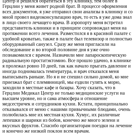
Центр и решился обратиться в эту клинику, тем более в
Герцлии у меня живет родной брат. В процессе оформления
всех документов, я уже отправил свои анализы в клинику и со
мной провел видеоконсультацию врач, то есть я уже дома знал
в лицо своего лечащего врача. В аэропорту меня встретил
представитель клиники и в принципе сопровождал меня на
протяжении всего лечения. Разместился я в красивой палате с
удобной кроватью, также в палате был телевизор и полностью
оборудованный санузел. Сразу же меня пригласили на
обследование и во второй половине дня я уже очно
познакомился с врачом. Назначили мне лапароскопическую
радикальную простатэктомию. Все прошло удачно, в клинике
я пролежал ровно 10 дней, так как начало прыгать давление и
иногда поднималась температура, и врач отказался меня
выписывать раньше. Но я и не спешил сильно домой, ко мне
приезжал брат с племянницей, мы ездили гулять к морю,
заходили в местные кафе и базары. Хочу сказать, что в
Герцлии Медикал Центр не только медицинские услуги на
высшем уровне, но и сама атмосфера и отношение
медсестричек и сотрудников кухни. Кстати, принципиально
отказывался от меню с нашими привычными блюдами, очень
полюбилась мне их местная кухня. Хумус, их различные
лепешки и шарики из бобов, конечно же много зелени и
вкусных фруктов. Спасибо организаторам поездки на лечение
и конечно же низкий поклон всем врачам.