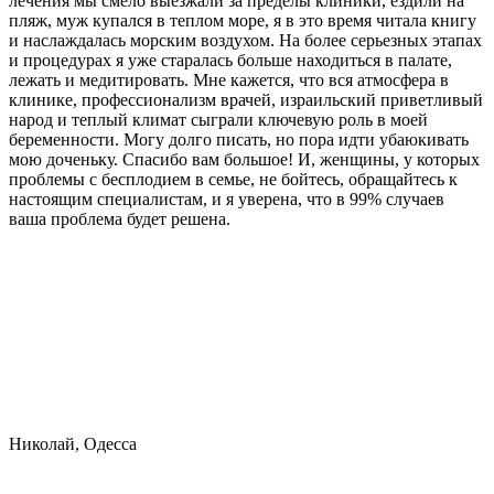
лечения мы смело выезжали за пределы клиники, ездили на
пляж, муж купался в теплом море, я в это время читала книгу
и наслаждалась морским воздухом. На более серьезных этапах
и процедурах я уже старалась больше находиться в палате,
лежать и медитировать. Мне кажется, что вся атмосфера в
клинике, профессионализм врачей, израильский приветливый
народ и теплый климат сыграли ключевую роль в моей
беременности. Могу долго писать, но пора идти убаюкивать
мою доченьку. Спасибо вам большое! И, женщины, у которых
проблемы с бесплодием в семье, не бойтесь, обращайтесь к
настоящим специалистам, и я уверена, что в 99% случаев
ваша проблема будет решена.
Николай, Одесса