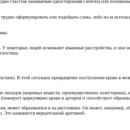
 один глаз (так называемая односторонняя слепота) или половины
 трудно сформулировать или подобрать слова, либо из-за исполь
омы.
У некоторых людей возникают языковые расстройства, и они не 
гностику.
чаев). В этой ситуации прекращение поступления крови в мозг
е липидов (жировых веществ, преимущественно холестерина), 
, блокирует циркуляцию крови в артерии и способствует образо
, может образоваться и на расстоянии. Он может, например, обра
но. Это называется мерцательной аритмией.