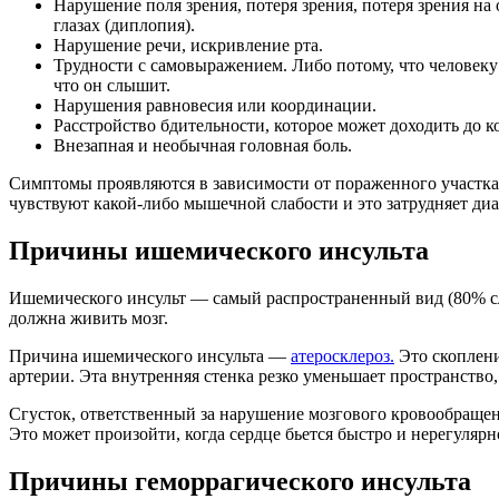
Нарушение поля зрения, потеря зрения, потеря зрения на
глазах (диплопия).
Нарушение речи, искривление рта.
Трудности с самовыражением. Либо потому, что человеку
что он слышит.
Нарушения равновесия или координации.
Расстройство бдительности, которое может доходить до к
Внезапная и необычная головная боль.
Симптомы проявляются в зависимости от пораженного участка. 
чувствуют какой-либо мышечной слабости и это затрудняет диа
Причины ишемического инсульта
Ишемического инсульт — самый распространенный вид (80% слу
должна живить мозг.
Причина ишемического инсульта —
атеросклероз.
Это скоплени
артерии. Эта внутренняя стенка резко уменьшает пространство
Сгусток, ответственный за нарушение мозгового кровообращения
Это может произойти, когда сердце бьется быстро и нерегуляр
Причины геморрагического инсульта