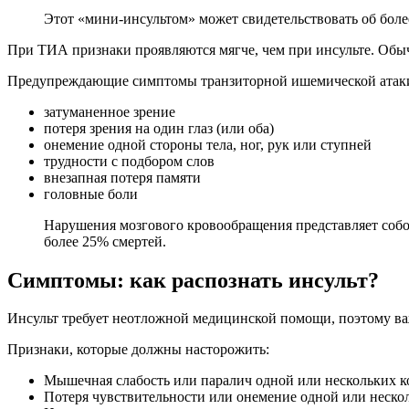
Этот «мини-инсультом» может свидетельствовать об более
При ТИА признаки проявляются мягче, чем при инсульте. Обыч
Предупреждающие симптомы транзиторной ишемической атак
затуманенное зрение
потеря зрения на один глаз (или оба)
онемение одной стороны тела, ног, рук или ступней
трудности с подбором слов
внезапная потеря памяти
головные боли
Нарушения мозгового кровообращения представляет собо
более 25% смертей.
Симптомы: как распознать инсульт?
Инсульт требует неотложной медицинской помощи, поэтому важ
Признаки, которые должны насторожить:
Мышечная слабость или паралич одной или нескольких ко
Потеря чувствительности или онемение одной или нескол