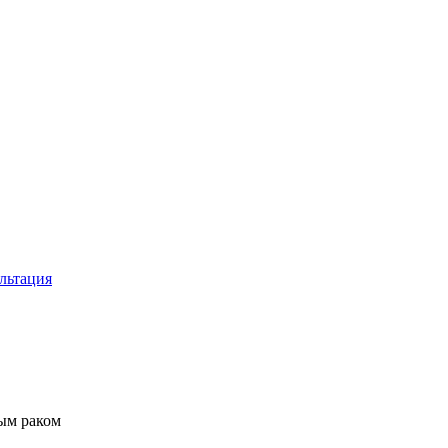
льтация
ым раком